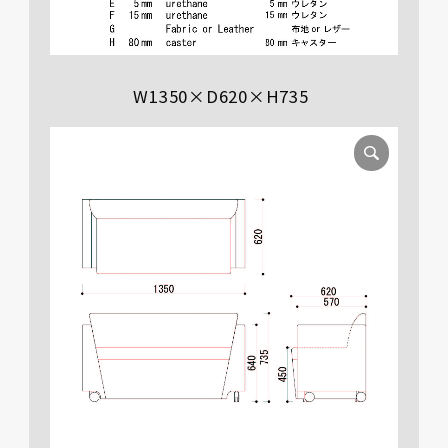
W1350×D620×H735