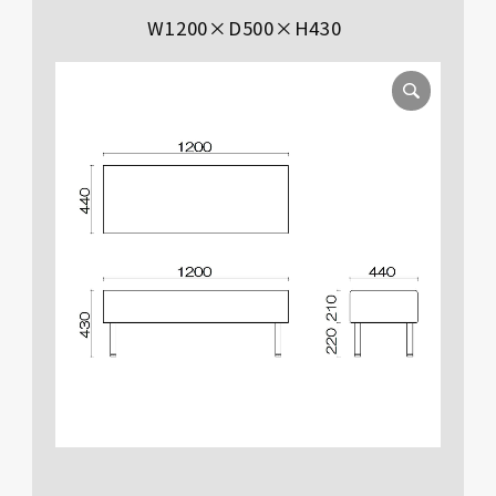
W1200×D500×H430