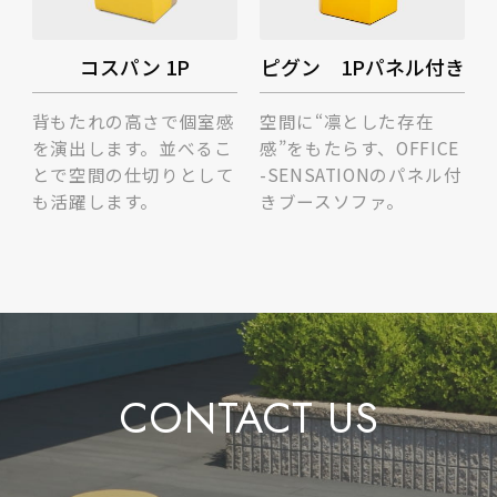
コスパン 1P
ピグン 1Pパネル付き
背もたれの高さで個室感
空間に“凛とした存在
を演出します。並べるこ
感”をもたらす、OFFICE
とで空間の仕切りとして
-SENSATIONのパネル付
も活躍します。
きブースソファ。
CONTACT US