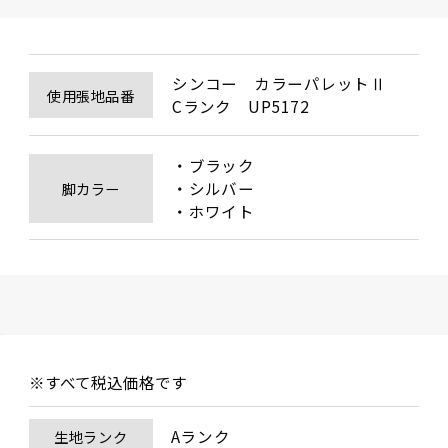
シンコー　カラーパレットⅡ

使用張地品番
Cランク　UP5172
・ブラック

・シルバー

脚カラー
・ホワイト
※すべて税込価格です
Aランク
生地ランク