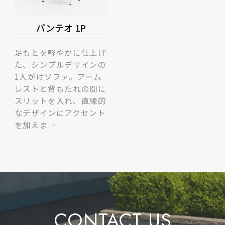
パンテオ 1P
足もとを軽やかに仕上げ
た、シンプルデザインの
1人がけソファ。アーム
レストと背もたれの間に
スリットを入れ、直線的
なデザインにアクセント
を加えま …
CONTACT US