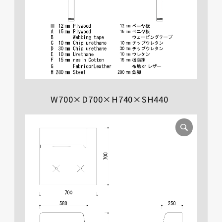
W700×D700×H740×SH440