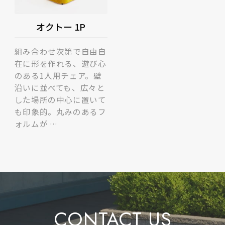
オクトー 1P
組み合わせ次第で自由自
在に形を作れる、遊び心
のある1人用チェア。壁
沿いに並べても、広々と
した場所の中心に置いて
も印象的。丸みのあるフ
ォルムが …
CONTACT US