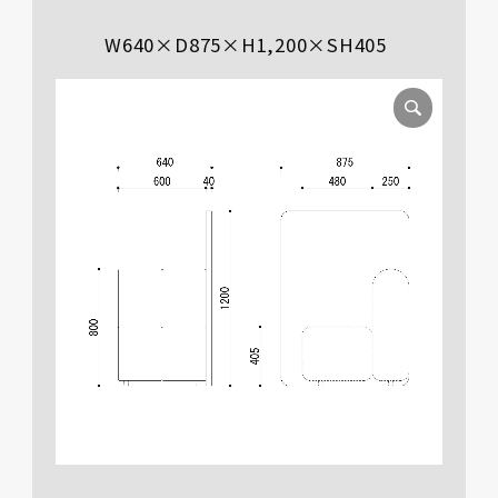
W640×D875×H1,200×SH405