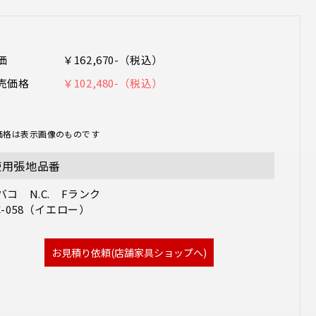
価
￥162,670-（税込）
売価格
￥102,480-（税込）
価格は表示画像のものです
使用張地品番
バコ　N.C.　Fランク  

C-058（イエロー）　
お見積り依頼(店舗家具ショップへ)