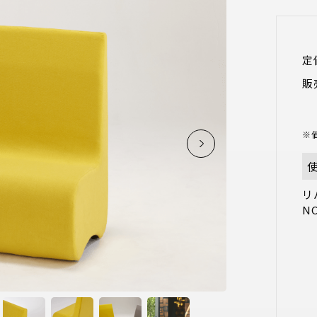
定
販
※
リ
N