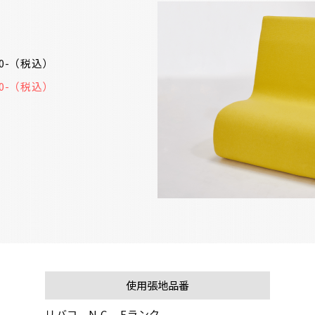
70-（税込）
80-（税込）
使用張地品番
リバコ　N.C.　Fランク  
