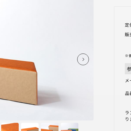
定
販
※
メ
品
　
ラ