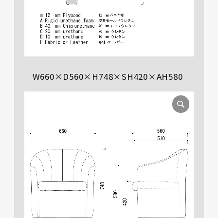
W660×D560×H748×SH420×AH580