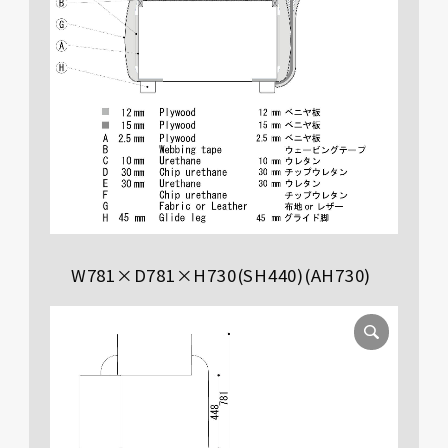
W781×D781×H730(SH440)(AH730)