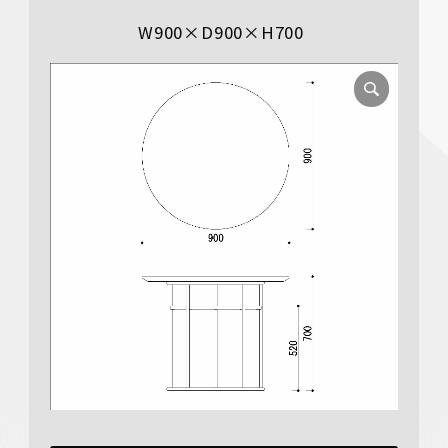
W900×D900×H700