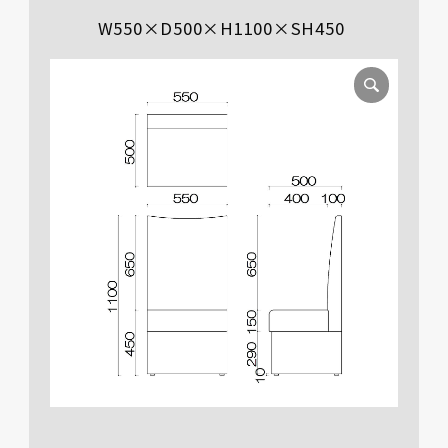
W550×D500×H1100×SH450