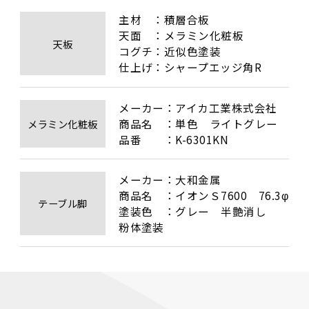
主材　：積層合板

天面　：メラミン化粧板

天板
コグチ：近似色塗装

仕上げ：シャープエッジ角R
メーカー：アイカ工業株式会社

商品名　：単色　ライトグレー

メラミン化粧板
品番　　：K-6301KN
メーカー：大和金属

商品名　：イオンＳ7600　76.3φ

テーブル脚
塗装色　：グレー　半艶消し　
粉体塗装