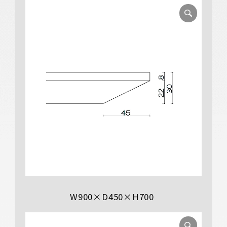
W900×D450×H700