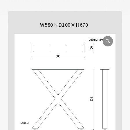
W580×D100×H670