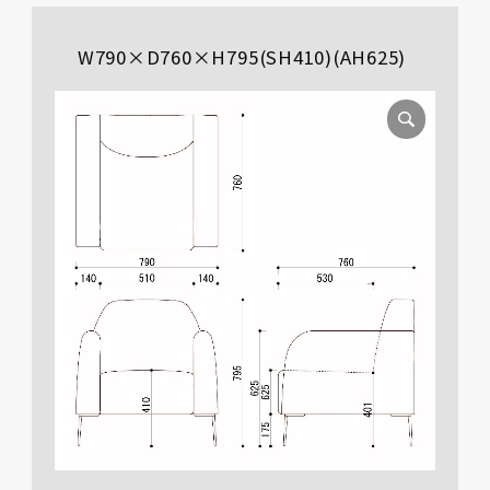
W790×D760×H795(SH410)(AH625)