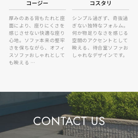
コージー
コスタリ
厚みのある背もたれと座
シンプル過ぎず、奇抜過
面により、座りにくさを
ぎない独特なフォルム。
感じさせない快適な座り
何か物足りなさを感じる
心地。ソファ本来の堅牢
空間のアクセントとして
さを保ちながら、オフィ
映える、待合室ソファお
スソファおしゃれとして
しゃれなデザインです。
も映える …
CONTACT US