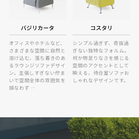
バジリカータ
コスタリ
オフィスやホテルなど、
シンプル過ぎず、奇抜過
さまざまな空間に自然と
ぎない独特なフォルム。
溶け込む、落ち着きのあ
何か物足りなさを感じる
るラウンジソファデザイ
空間のアクセントとして
ン。主張しすぎない佇ま
映える、待合室ソファお
いで空間全体の雰囲気を
しゃれなデザインです。
損なわず …