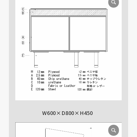
W600×D800×H450