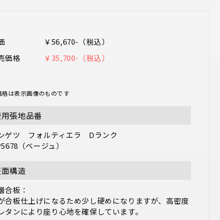
価
￥56,670-（税込）
売価格
￥35,700-（税込）
価格は表示画像のものです
使用張地品番
ンゲツ　フォルティエラ　Dランク

P5678（ベージュ）
座面構造
層合板：

が合板仕上げになるため少し硬めになりますが、高密度
レタンにより座り心地を確保しています。