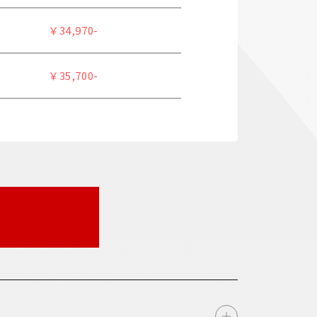
￥34,970-
￥35,700-