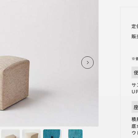
定
販
※
サ
U
積
底
ウ