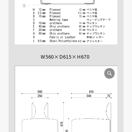
W560×D615×H670