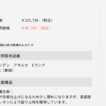
価
￥121,730-（税込）
売価格
￥80,750-（税込）
価格は表示画像のものです
使用張地品番
リデン　アネルカ　Eランク

S（黄緑）
座面構造
層合板：

が合板仕上げになるため少し硬めになりますが、高密度
レタンにより座り心地を確保しています。