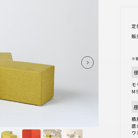
定
販
※
モ
M
積
底
ウ