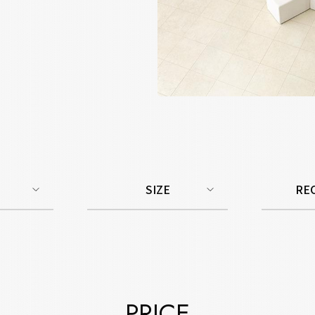
SIZE
RE
PRICE