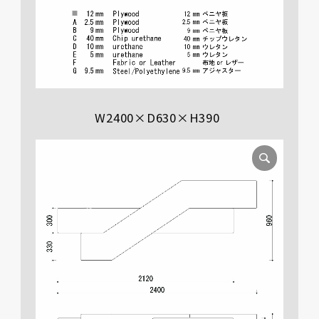
W2400×D630×H390