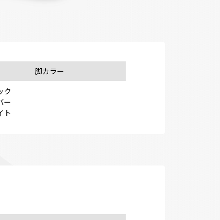
脚カラー
ク

ー

イト