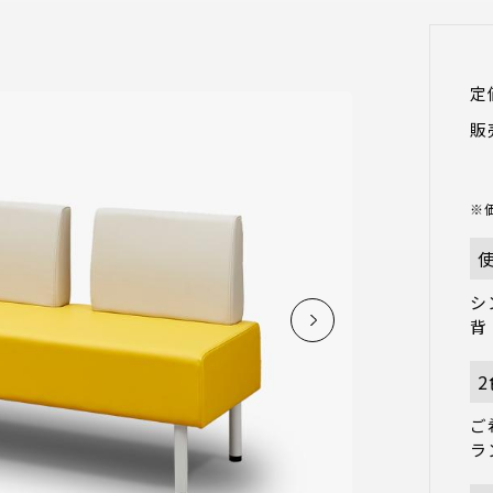
定
販
※
シ
背
ご
ラ