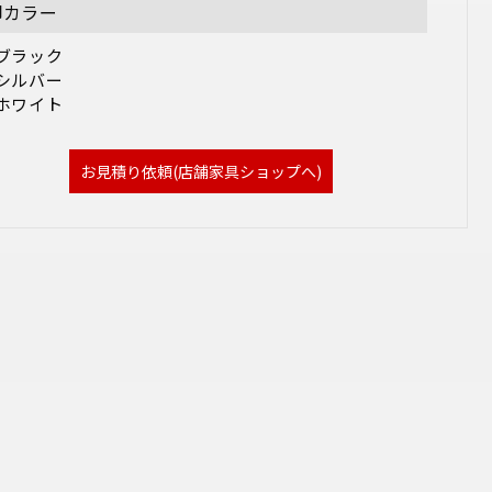
脚カラー
ブラック

シルバー

ホワイト
お見積り依頼(店舗家具ショップへ)