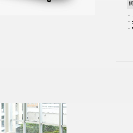
・
・
・