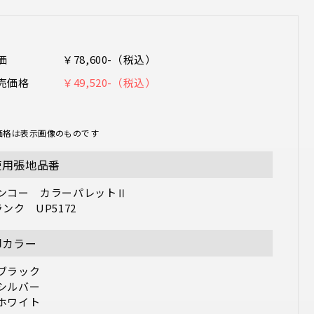
価
￥78,600-（税込）
売価格
￥49,520-（税込）
価格は表示画像のものです
使用張地品番
ンコー　カラーパレットⅡ

ランク　UP5172
脚カラー
ブラック

シルバー

ホワイト