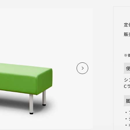
定
販
※
シ
C
・
・
・