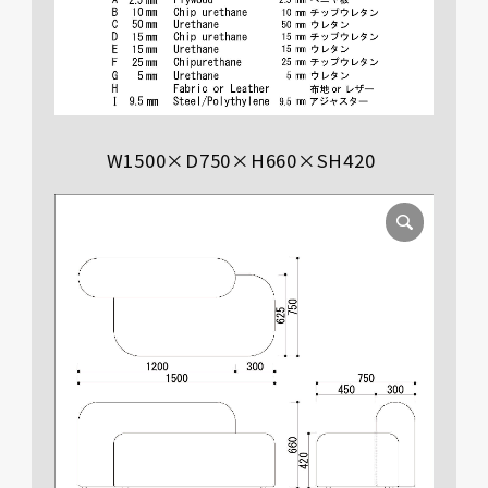
W1500×D750×H660×SH420