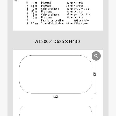
W1200×D625×H430