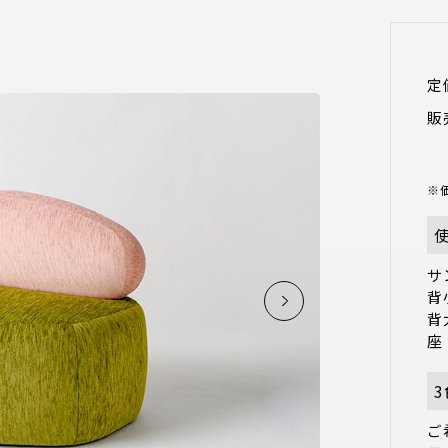
定
販
※
サ
背
背
ご