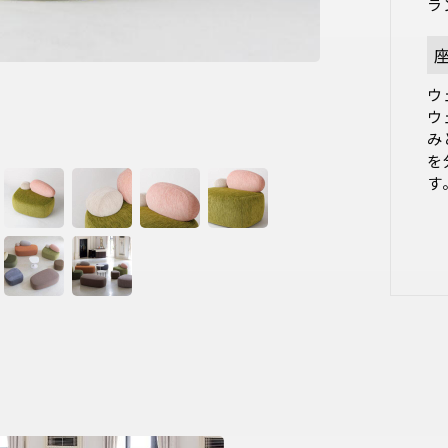
ラ
ウ
ウ
み
を
す