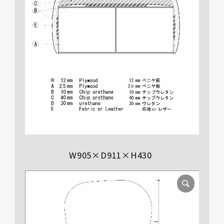
W905×D911×H430