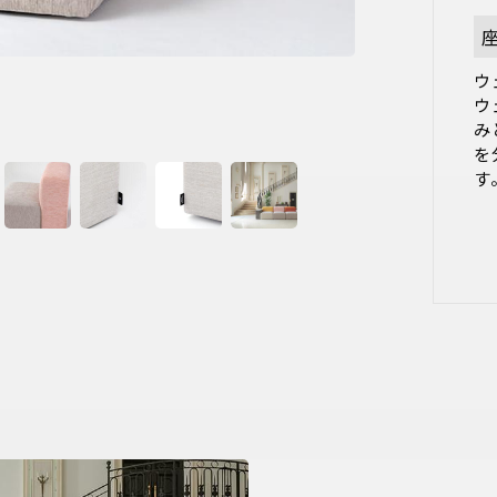
ウ
ウ
み
を
す