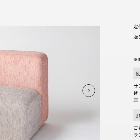
定
販
※
サ
背
ご
ラ