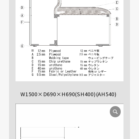
W1500×D690×H690(SH400)(AH540)