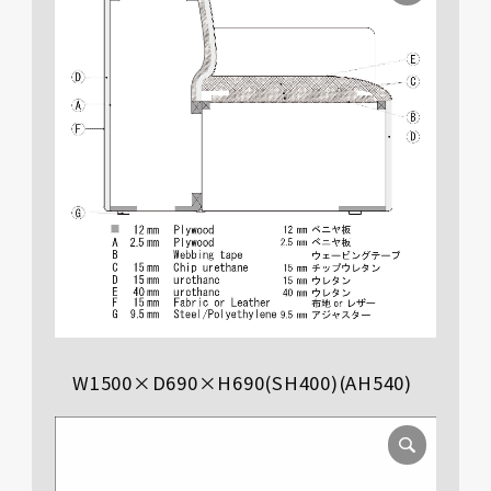
W1500×D690×H690(SH400)(AH540)