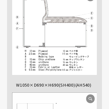
W1050×D690×H690(SH400)(AH540)