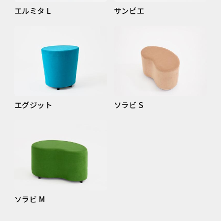
エルミタ L
サンピエ
エグジット
ソラビ S
ソラビ M